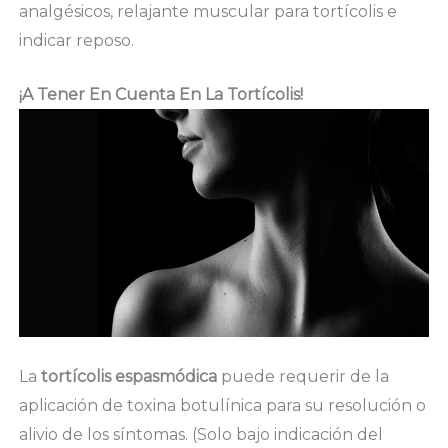
analgésicos, relajante muscular para tortícolis e
indicar reposo.
¡A Tener En Cuenta En La Tortícolis!
La
tortícolis espasmódica
puede requerir de la
aplicación de toxina botulínica para su resolución o
alivio de los síntomas. (Solo bajo indicación del