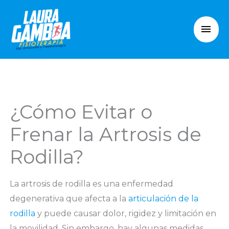
Ir
Men
al
princ
contenido
¿Cómo Evitar o
Frenar la Artrosis de
Rodilla?
La artrosis de rodilla es una enfermedad
degenerativa que afecta a la
articulación de la
rodilla
y puede causar dolor, rigidez y limitación en
la movilidad. Sin embargo, hay algunas medidas